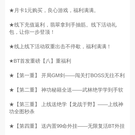
★月卡1元购买，良心游戏，福利满满。
★线下充值返利，翡翠拿到手抽筋。线下活动礼
包，让你一步登顶！
★线上线下活动双重出击不停歇，福利满满！
★BT首发重磅【八】重福利
★【第一重】 开局GM剑——闯关打BOSS无往不利
★【第二重】 神功秘籍全送——武林绝学学到手软
★【第三重】 上线送绝学【龙战于野】——上线神
功全图秒杀
★【第四重】 送内置99命外挂——无限复活BT外挂