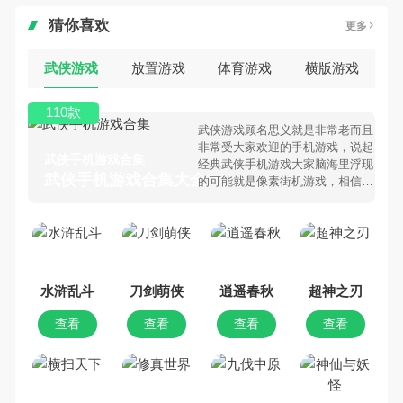
猜你喜欢
更多
武侠游戏
放置游戏
体育游戏
横版游戏
110款
武侠游戏顾名思义就是非常老而且
非常受大家欢迎的手机游戏，说起
武侠手机游戏合集
经典武侠手机游戏大家脑海里浮现
武侠手机游戏合集大全 >
的可能就是像素街机游戏，相信很
多80、90后朋友还是记忆犹新
吧。那么，我们当年曾经玩过的武
侠手机游戏有哪些呢？游戏今天，
乐途下载站小编芒果味的怪咖给大
家搜集整理了所以武侠手机游戏合
集，欢迎大家前来选择下载体验
水浒乱斗
刀剑萌侠
逍遥春秋
超神之刃
查看
查看
查看
查看