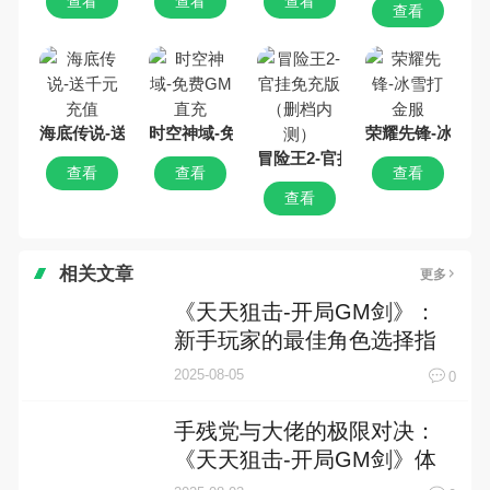
查看
查看
查看
查看
海底传说-送千元充值
时空神域-免费GM直充
荣耀先锋-冰雪打
冒险王2-官挂免充版（删档内测
查看
查看
查看
查看
相关文章
更多
《天天狙击-开局GM剑》：
新手玩家的最佳角色选择指
南
2025-08-05
0
手残党与大佬的极限对决：
《天天狙击-开局GM剑》体
验两极分化实录