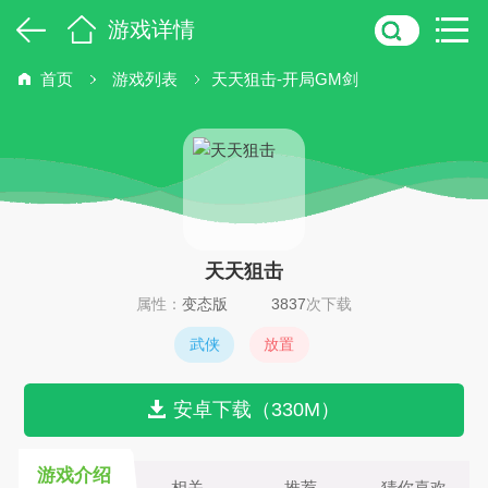
游戏详情
首页
游戏列表
天天狙击-开局GM剑
天天狙击
属性：
变态版
3837
次下载
武侠
放置
安卓下载（330M）
游戏介绍
相关
推荐
猜你喜欢