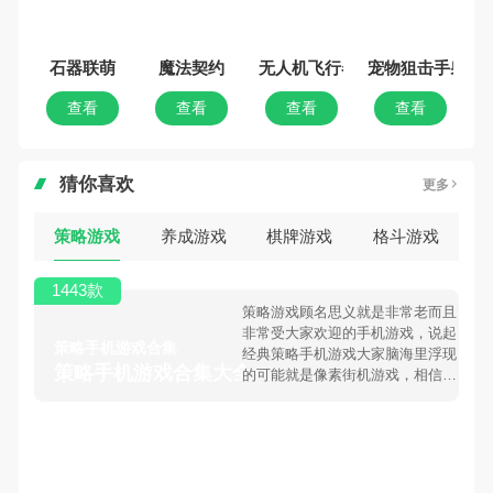
石器联萌
魔法契约
无人机飞行器
宠物狙击手射
查看
查看
查看
查看
猜你喜欢
更多
策略游戏
养成游戏
棋牌游戏
格斗游戏
1443款
策略游戏顾名思义就是非常老而且
非常受大家欢迎的手机游戏，说起
策略手机游戏合集
经典策略手机游戏大家脑海里浮现
策略手机游戏合集大全 >
的可能就是像素街机游戏，相信很
多80、90后朋友还是记忆犹新
吧。那么，我们当年曾经玩过的策
略手机游戏有哪些呢？游戏今天，
乐途下载站小编芒果味的怪咖给大
家搜集整理了所以策略手机游戏合
集，欢迎大家前来选择下载体验
三国志2015
3D坦克争霸
口袋妖怪移动版