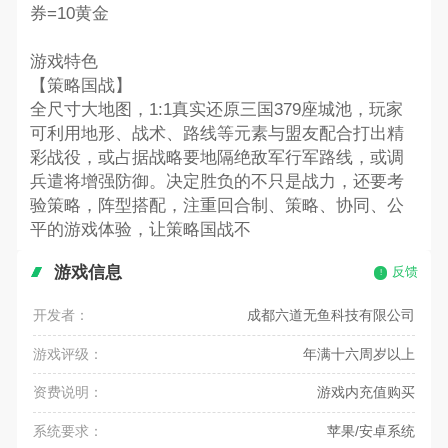
券=10黄金
游戏特色
【策略国战】
全尺寸大地图，1:1真实还原三国379座城池，玩家
可利用地形、战术、路线等元素与盟友配合打出精
彩战役，或占据战略要地隔绝敌军行军路线，或调
兵遣将增强防御。决定胜负的不只是战力，还要考
验策略，阵型搭配，注重回合制、策略、协同、公
平的游戏体验，让策略国战不
游戏信息
反馈
开发者：
成都六道无鱼科技有限公司
游戏评级：
年满十六周岁以上
资费说明：
游戏内充值购买
系统要求：
苹果/安卓系统