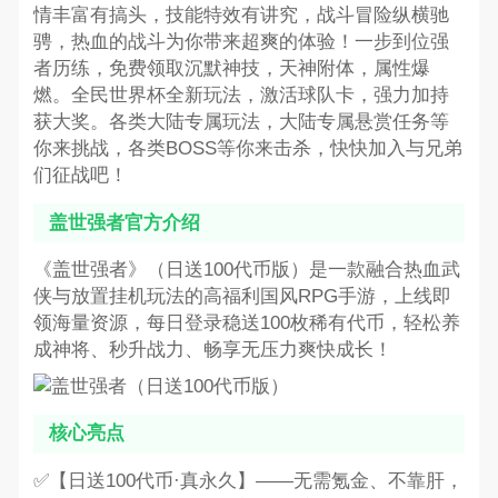
情丰富有搞头，技能特效有讲究，战斗冒险纵横驰
骋，热血的战斗为你带来超爽的体验！一步到位强
者历练，免费领取沉默神技，天神附体，属性爆
燃。全民世界杯全新玩法，激活球队卡，强力加持
获大奖。各类大陆专属玩法，大陆专属悬赏任务等
你来挑战，各类BOSS等你来击杀，快快加入与兄弟
们征战吧！
盖世强者官方介绍
《盖世强者》（日送100代币版）是一款融合热血武
侠与放置挂机玩法的高福利国风RPG手游，上线即
领海量资源，每日登录稳送100枚稀有代币，轻松养
成神将、秒升战力、畅享无压力爽快成长！
核心亮点
✅【日送100代币·真永久】——无需氪金、不靠肝，