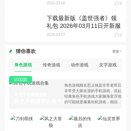
礼包
2026-03-08
0
下载最新版《盖世强者》领
礼包 2026年03月11日开新服
入驻享福利
2026-03-07
0
猜你喜欢
更多
角色游戏
传奇游戏
动作游戏
文字游戏
1032款
角色游戏顾名思义就是非常老而且
非常受大家欢迎的手机游戏，说起
角色手机游戏合集
经典角色手机游戏大家脑海里浮现
角色手机游戏合集大全 >
的可能就是像素街机游戏，相信很
多80、90后朋友还是记忆犹新
吧。那么，我们当年曾经玩过的角
色手机游戏有哪些呢？游戏今天，
乐途下载站小编芒果味的怪咖给大
家搜集整理了所以角色手机游戏合