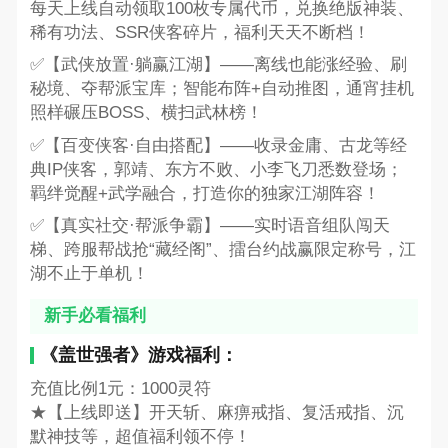
每天上线自动领取100枚专属代币，兑换绝版神装、
稀有功法、SSR侠客碎片，福利天天不断档！
✅【武侠放置·躺赢江湖】——离线也能涨经验、刷
秘境、夺帮派宝库；智能布阵+自动推图，通宵挂机
照样碾压BOSS、横扫武林榜！
✅【百变侠客·自由搭配】——收录金庸、古龙等经
典IP侠客，郭靖、东方不败、小李飞刀悉数登场；
羁绊觉醒+武学融合，打造你的独家江湖阵容！
✅【真实社交·帮派争霸】——实时语音组队闯天
梯、跨服帮战抢“藏经阁”、擂台约战赢限定称号，江
湖不止于单机！
新手必看福利
《盖世强者》游戏福利：
充值比例1元：1000灵符
★【上线即送】开天斩、麻痹戒指、复活戒指、沉
默神技等，超值福利领不停！