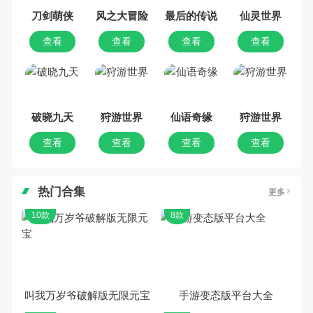
集，欢迎大家前来选择下载体验
刀剑萌侠
风之大冒险
最后的传说
仙灵世界
查看
查看
查看
查看
破晓九天
狩游世界
仙语奇缘
狩游世界
查看
查看
查看
查看
热门合集
更多
10款
8款
叫我万岁爷破解版无限元宝
手游变态版平台大全