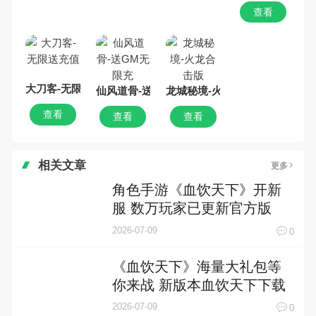
查看
大刀客-无限送充值
仙风道骨-送GM无限充
龙城秘境-火龙合击版
查看
查看
查看
相关文章
更多
角色手游《血饮天下》开新
服 数万玩家已更新官方版
2026-07-09
0
《血饮天下》海量大礼包等
你来战 新版本血饮天下下载
一并送上
2026-07-09
0