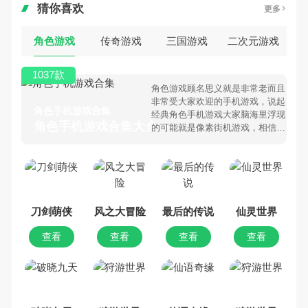
猜你喜欢
更多
角色游戏
传奇游戏
三国游戏
二次元游戏
1037款
角色游戏顾名思义就是非常老而且
非常受大家欢迎的手机游戏，说起
角色手机游戏合集
经典角色手机游戏大家脑海里浮现
角色手机游戏合集大全 >
的可能就是像素街机游戏，相信很
多80、90后朋友还是记忆犹新
吧。那么，我们当年曾经玩过的角
色手机游戏有哪些呢？游戏今天，
乐途下载站小编芒果味的怪咖给大
家搜集整理了所以角色手机游戏合
集，欢迎大家前来选择下载体验
刀剑萌侠
风之大冒险
最后的传说
仙灵世界
查看
查看
查看
查看