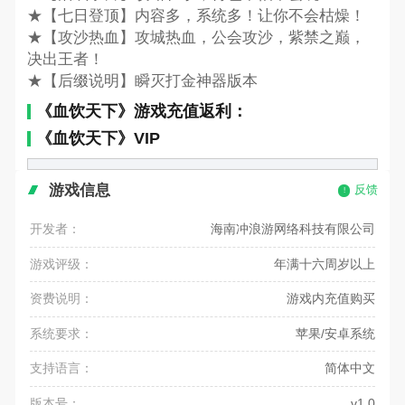
★【七日登顶】内容多，系统多！让你不会枯燥！
★【攻沙热血】攻城热血，公会攻沙，紫禁之巅，
决出王者！
★【后缀说明】瞬灭打金神器版本
《血饮天下》游戏充值返利：
《血饮天下》VIP
游戏信息
反馈
开发者：
海南冲浪游网络科技有限公司
游戏评级：
年满十六周岁以上
资费说明：
游戏内充值购买
系统要求：
苹果/安卓系统
支持语言：
简体中文
版本号：
v1.0