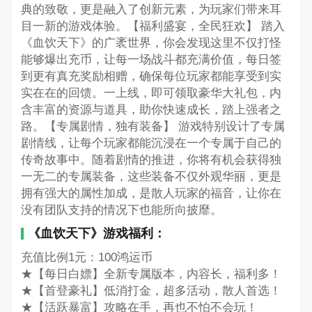
典的致敬，更是融入了创新元素，为玩家们带来耳
目一新的游戏体验。【福利盛宴，全民狂欢】 踏入
《血饮天下》的广袤世界，你会发现这里不仅打怪
能够爆出充币，让每一场战斗都充满价值，每日签
到更有真充奖励相赠，确保每位玩家都能享受到实
实在在的回馈。一上线，即可领取豪华大礼包，内
含丰富的资源与道具，助你快速成长，踏上强者之
路。【专属剧情，独有装备】 游戏特别设计了专属
剧情线，让每个玩家都能沉浸在一个专属于自己的
传奇故事中。随着剧情的推进，你将有机会获得独
一无二的专属装备，这些装备不仅外观华丽，更是
拥有强大的属性加成，是散人玩家的福音，让你在
没有团队支持的情况下也能所向披靡。
《血饮天下》游戏福利：
充值比例1元：100鸿运币
★【每日白嫖】全新专属版本，内容长，福利多！
★【首登豪礼】低消打金，超多活动，散人首选！
★【活跃暴富】攻略在手，再也不怕不会玩！