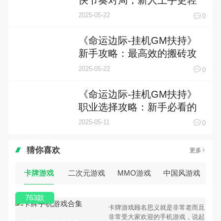
快节奏对局，新人上手更轻
松
2025-05-22
0
《命运边际-挂机GM扶持》
新手攻略：最高效的搬砖攻
略！
2025-05-22
0
《命运边际-挂机GM扶持》
职业选择攻略：新手必看的
三大黄金法则
2025-05-11
0
猜你喜欢
更多
卡牌游戏
二次元游戏
MMO游戏
中国风游戏
763款
卡牌游戏顾名思义就是非常老而且
非常受大家欢迎的手机游戏，说起