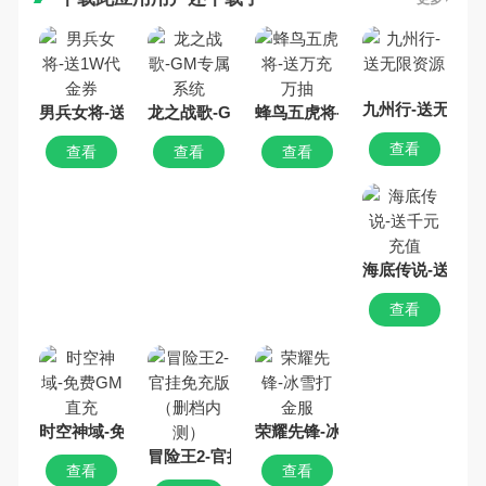
九州行-送无限资
男兵女将-送1W代金券
龙之战歌-GM专属系统
蜂鸟五虎将-送万充万抽
查看
查看
查看
查看
海底传说-送千元
查看
时空神域-免费GM直充
荣耀先锋-冰雪打金服
冒险王2-官挂免充版（删档内测）
查看
查看