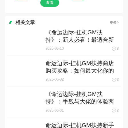
查看
相关文章
更多
《命运边际-挂机GM扶
持》：新人必看！最适合新
手的角色选择攻略
2025-06-10
0
命运边际-挂机GM扶持商店
购买攻略：如何最大化你的
资源利用
2025-06-02
0
《命运边际-挂机GM扶
持》：手残与大佬的体验两
极分化，谁才是游戏的真正
2025-06-01
0
赢家？
命运边际-挂机GM扶持新手