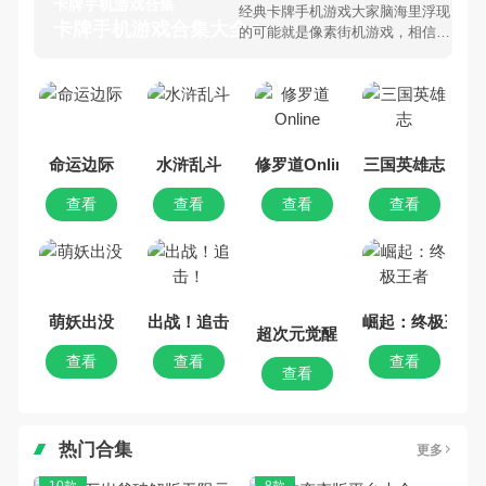
卡牌手机游戏合集
经典卡牌手机游戏大家脑海里浮现
卡牌手机游戏合集大全 >
的可能就是像素街机游戏，相信很
多80、90后朋友还是记忆犹新
吧。那么，我们当年曾经玩过的卡
牌手机游戏有哪些呢？游戏今天，
乐途下载站小编芒果味的怪咖给大
家搜集整理了所以卡牌手机游戏合
集，欢迎大家前来选择下载体验
命运边际
水浒乱斗
修罗道Online
三国英雄志
查看
查看
查看
查看
萌妖出没
出战！追击！
崛起：终极王者
超次元觉醒
查看
查看
查看
查看
热门合集
更多
10款
8款