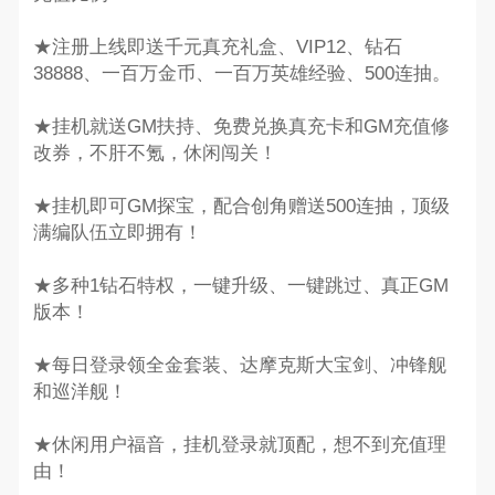
★注册上线即送千元真充礼盒、VIP12、钻石
38888、一百万金币、一百万英雄经验、500连抽。
★挂机就送GM扶持、免费兑换真充卡和GM充值修
改券，不肝不氪，休闲闯关！
★挂机即可GM探宝，配合创角赠送500连抽，顶级
满编队伍立即拥有！
★多种1钻石特权，一键升级、一键跳过、真正GM
版本！
★每日登录领全金套装、达摩克斯大宝剑、冲锋舰
和巡洋舰！
★休闲用户福音，挂机登录就顶配，想不到充值理
由！