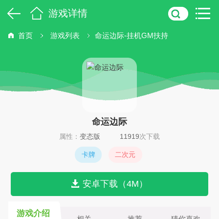
游戏详情
首页
游戏列表
命运边际-挂机GM扶持
命运边际
属性：
变态版
11919
次下载
卡牌
二次元
安卓下载（4M）
游戏介绍
相关
推荐
猜你喜欢