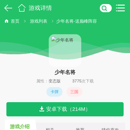
游戏详情
首页
游戏列表
少年名将-送巅峰阵容
少年名将
属性：
变态版
3775
次下载
卡牌
三国
安卓下载（214M）
游戏介绍
相关
推荐
猜你喜欢