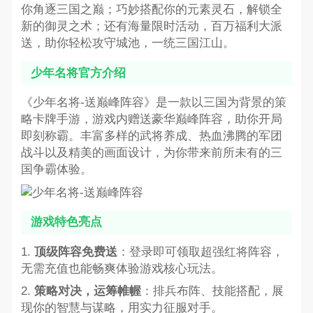
你角逐三国之巅；巧妙搭配你的元素灵石，解锁全
新的御灵之术；还有海量限时活动，百万福利大派
送，助你轻松攻守城池，一统三国江山。
少年名将官方介绍
《少年名将-送巅峰阵容》是一款以三国为背景的策
略卡牌手游，游戏内赠送豪华巅峰阵容，助你开局
即刻称霸。丰富多样的武将养成、热血沸腾的军团
战斗以及精美的画面设计，为你带来前所未有的三
国争霸体验。
游戏特色亮点
1.
顶级阵容免费送
：登录即可领取超强红将阵容，
无需充值也能畅爽体验游戏核心玩法。
2.
策略对决，运筹帷幄
：排兵布阵、技能搭配，展
现你的智慧与谋略，用实力征服对手。