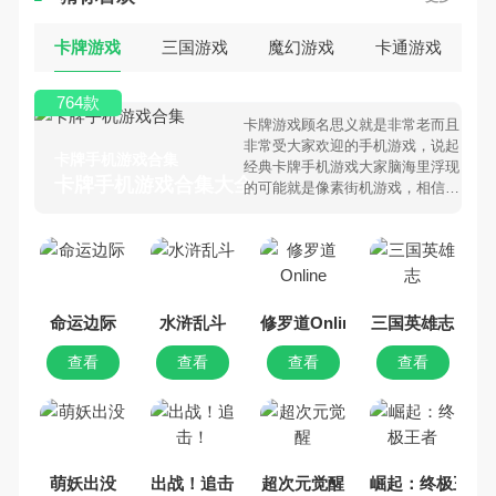
卡牌游戏
三国游戏
魔幻游戏
卡通游戏
764款
卡牌游戏顾名思义就是非常老而且
非常受大家欢迎的手机游戏，说起
卡牌手机游戏合集
经典卡牌手机游戏大家脑海里浮现
卡牌手机游戏合集大全 >
的可能就是像素街机游戏，相信很
多80、90后朋友还是记忆犹新
吧。那么，我们当年曾经玩过的卡
牌手机游戏有哪些呢？游戏今天，
乐途下载站小编芒果味的怪咖给大
家搜集整理了所以卡牌手机游戏合
集，欢迎大家前来选择下载体验
命运边际
水浒乱斗
修罗道Online
三国英雄志
查看
查看
查看
查看
萌妖出没
出战！追击！
超次元觉醒
崛起：终极王者