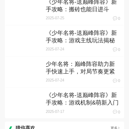
《少年名将-送巅峰阵容》新
手攻略：搬砖也能日进斗
金！
2025-07-25
0
《少年名将-送巅峰阵容》新
手攻略：游戏主线玩法揭秘
与进阶技巧
2025-07-24
0
少年名将：巅峰阵容助力新
手快速上手，对局节奏更紧
凑
2025-07-24
0
《少年名将-送巅峰阵容》新
手攻略：游戏机制&萌新入门
技巧！
2025-07-17
0
猜你喜欢
更多