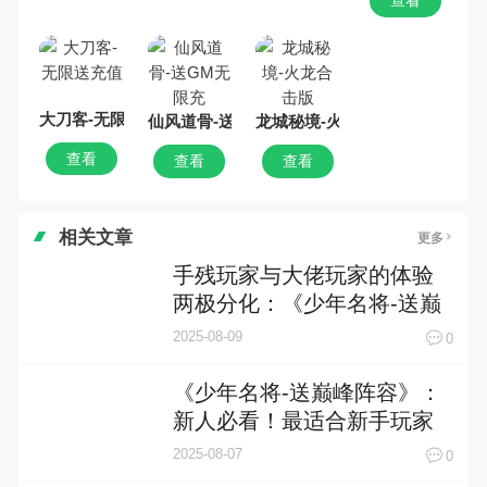
大刀客-无限送充值
仙风道骨-送GM无限充
龙城秘境-火龙合击版
查看
查看
查看
相关文章
更多
手残玩家与大佬玩家的体验
两极分化：《少年名将-送巅
峰阵容》的真实体验剖析
2025-08-09
0
《少年名将-送巅峰阵容》：
新人必看！最适合新手玩家
的角色推荐与养成攻略
2025-08-07
0