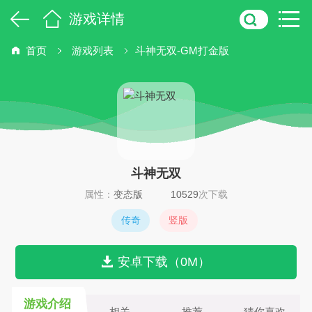
游戏详情
首页
游戏列表
斗神无双-GM打金版
斗神无双
属性：
变态版
10529
次下载
传奇
竖版
安卓下载（0M）
游戏介绍
相关
推荐
猜你喜欢