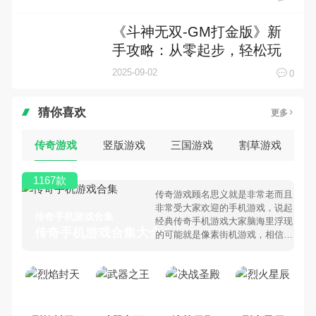
《斗神无双-GM打金版》新
手攻略：从零起步，轻松玩
转打金神作！
2025-09-02
0
猜你喜欢
更多
传奇游戏
竖版游戏
三国游戏
割草游戏
1167款
传奇游戏顾名思义就是非常老而且
非常受大家欢迎的手机游戏，说起
传奇手机游戏合集
经典传奇手机游戏大家脑海里浮现
传奇手机游戏合集大全 >
的可能就是像素街机游戏，相信很
多80、90后朋友还是记忆犹新
吧。那么，我们当年曾经玩过的传
奇手机游戏有哪些呢？游戏今天，
乐途下载站小编芒果味的怪咖给大
家搜集整理了所以传奇手机游戏合
集，欢迎大家前来选择下载体验