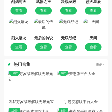
烈焰封天
武器之王
决战圣殿
烈火星辰
查看
查看
查看
查看
烈火屠龙
最后的传说
无双战纪
天问
查看
查看
查看
查看
热门合集
更多
10款
8款
叫我万岁爷破解版无限元宝
手游变态版平台大全
10款
6款