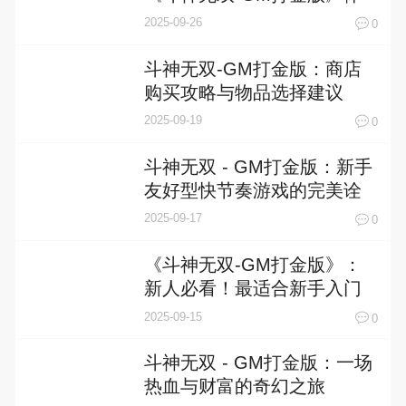
验两极分化真相揭秘
2025-09-26
0
斗神无双-GM打金版：商店
购买攻略与物品选择建议
2025-09-19
0
斗神无双 - GM打金版：新手
友好型快节奏游戏的完美诠
释
2025-09-17
0
《斗神无双-GM打金版》：
新人必看！最适合新手入门
的角色推荐
2025-09-15
0
斗神无双 - GM打金版：一场
热血与财富的奇幻之旅