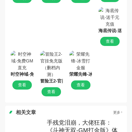
海底传说-送千元
查看
时空神域-免费GM直充
荣耀先锋-冰雪打金服
冒险王2-官挂免充版（删档内测）
查看
查看
查看
相关文章
更多
手残党泪崩，大佬狂喜：
《斗神无双-GM打金版》体