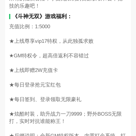
技的乐趣吧！
《斗神无双》游戏福利：
充值比例：1:5000
★上线尊享vip17特权，从此独孤求败
★GM特权令，超高倍返利不容错过
★上线即赠2W充值卡
★每日登录抢元宝红包
★每日签到、登录领取无限豪礼
★炫酷时装，助升战力一刀9999；野外BOSS无限
打，实时对抗谁能称王！
★后缀说明：全新GM特权版本，内置打金系统，打