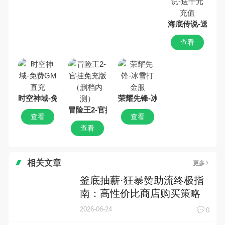
海底传说-送千元
查看
时空神域-免费GM直充
荣耀先锋-冰雪打金服
冒险王2-官挂免充版（删档内测）
查看
查看
查看
相关文章
更多
釜底抽薪·狂暴赞助流终极指
南：高性价比商店购买策略
与资源分配逻辑
2026-06-24
0