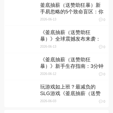
釜底抽薪（送赞助狂暴）新
手易忽略的5个致命盲区：你
以为在“送赞助”，其实已在崩
2026-06-13
0
盘边缘
《釜底抽薪（送赞助狂
暴）》全球震撼发布来袭：
一场颠覆MOBA竞技逻辑的
2026-06-13
0
战术革命
《釜底抽薪（送赞助狂
暴）》新手生存指南：3分钟
看懂核心机制，7天从“送赞
2026-06-12
0
助”逆袭成“抽薪大师”！
玩游戏如上班？最减负的
SLG游戏《釜底抽薪（送赞
助狂暴）》你玩了吗？
2026-06-03
0