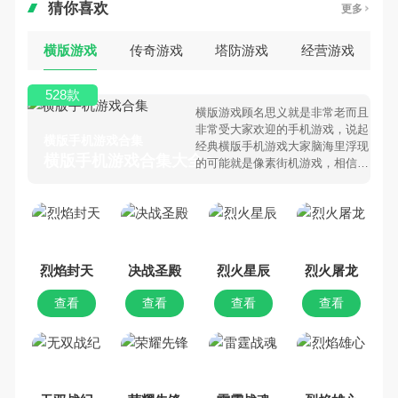
猜你喜欢
更多
横版游戏
传奇游戏
塔防游戏
经营游戏
528款
横版游戏顾名思义就是非常老而且
非常受大家欢迎的手机游戏，说起
横版手机游戏合集
经典横版手机游戏大家脑海里浮现
横版手机游戏合集大全 >
的可能就是像素街机游戏，相信很
多80、90后朋友还是记忆犹新
吧。那么，我们当年曾经玩过的横
版手机游戏有哪些呢？游戏今天，
乐途下载站小编芒果味的怪咖给大
家搜集整理了所以横版手机游戏合
集，欢迎大家前来选择下载体验
烈焰封天
决战圣殿
烈火星辰
烈火屠龙
查看
查看
查看
查看