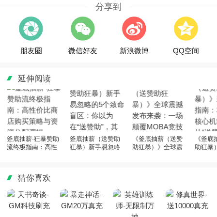
分享到
朋友圈
微信好友
新浪微博
QQ空间
延伸阅读
釜底抽薪·狂暴赞助
釜底抽薪（送赞助
《釜底抽薪（送赞
《釜底
流终极指南：高性
狂暴）新手易忽略
助狂暴）》全球震
助狂暴
价比商店购买策略
的5个致命盲区：你
撼发布来袭：一场
存指南
与资源分配逻辑
以为在“送赞助”，其
颠覆MOBA竞技逻
核心机
实已在崩盘边缘
辑的战术革命
从“送赞
猜你喜欢
成“抽薪