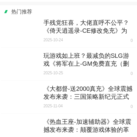
热门推荐
手残党狂喜，大佬直呼不公平？
《倚天逍遥录-CE修改免充》为
何体验两极分化？
2025-10-24
0
玩游戏如上班？最减负的SLG游
戏《将军在上-GM免费直充（删
档内测）》你玩了吗？
2025-10-25
0
《大都督-送2000真充》全球震撼
发布来袭：三国策略新纪元正式
开启！
2025-11-04
0
《热血王座-加速辅助器》全球震
撼发布来袭：颠覆游戏体验的革