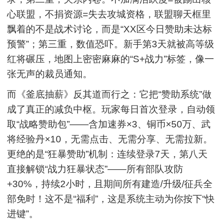
心联盟，不捐资源=失去攻城资格，联盟聊天框里
飘着的不是战术讨论，而是“XX区今日赞助未达标
预警”；第三重，数值恐吓。新手第3天就被高等级
红将碾压，地图上密密麻麻的“S+战力”标签，像一
张无声的裁员通知。
而《釜底抽薪》反其道而行之：它把“赞助系统”做
成了真正的减负中枢。玩家每日首次登录，自动领
取“战略赞助包”——含加速券×3、铜币×50万、武
将经验丹×10，无需点击、无需分享、无需拉新。
更绝的是“狂暴赞助”机制：连续登录7天，第八天
直接解锁“战力狂暴状态”——所有部队攻防
+30%，持续2小时，且期间所有建造/升级/征兵全
部免时！这不是“福利”，这是系统主动为你按下“快
进键”。