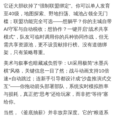
它还大胆砍掉了“强制联盟绑定”。你可以单人发育
至40级，地图探索、野地扫荡、城池占领全无门
槛；联盟功能完全可选——想躺平？你的主城自带
AI守军与自动税收；想协作？一键开启“战术共享
模式”，队友可临时调用你的兵种协同作战，但无
需共享资源池，更不设贡献排行榜。没有道德绑
架，只有策略尊重。
美术与叙事也暗藏减负哲学：UI采用极简“水墨兵
棋”风格，关键信息一目了然；战斗动画支持10倍
速+自动跳过；连新手引导都设计成“沙盘推演式交
互”——你拖动箭头部署部队，系统实时模拟胜率
与损耗，真正把“思考”还给玩家，而非把“等待”塞
给你。
当然，《釜底抽薪》并非放弃深度。它的“粮道系