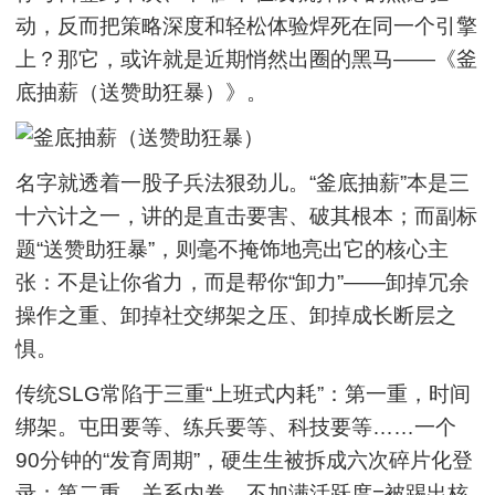
动，反而把策略深度和轻松体验焊死在同一个引擎
上？那它，或许就是近期悄然出圈的黑马——《釜
底抽薪（送赞助狂暴）》。
名字就透着一股子兵法狠劲儿。“釜底抽薪”本是三
十六计之一，讲的是直击要害、破其根本；而副标
题“送赞助狂暴”，则毫不掩饰地亮出它的核心主
张：不是让你省力，而是帮你“卸力”——卸掉冗余
操作之重、卸掉社交绑架之压、卸掉成长断层之
惧。
传统SLG常陷于三重“上班式内耗”：第一重，时间
绑架。屯田要等、练兵要等、科技要等……一个
90分钟的“发育周期”，硬生生被拆成六次碎片化登
录；第二重，关系内卷。不加满活跃度=被踢出核