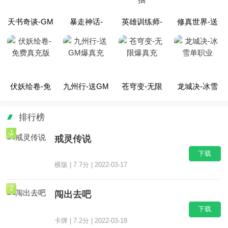
天书奇谈-GM
暴走神话-
英雄训练师-
修真世界-送
科技刷充
GM20万真充
无限制万抽
10000真充
伏妖绘卷-免
九州行-送GM
苍穹变-无限
龙城决-冰雪
费真充版
爆真充
爆真充
单职业
排行榜
1
戒灵传说
下载
横版 | 7.7分 | 2022-03-17
2
闯出去吧
下载
卡牌 | 7.2分 | 2022-03-18