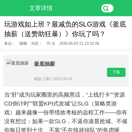
文章详情
玩游戏如上班？最减负的SLG游戏《釜底
抽薪（送赞助狂暴）》你玩了吗？
来自：
随晒
浏览：
75 次
2026-06-03 21:13:10:06
釜底抽薪
下载
横版 | 0M | 2022-09-24
当“肝”成为玩家圈里的高频黑话，“上线打卡”“资源
CD倒计时”“联盟KPI式攻城”让SLG（策略类游
戏）越来越像一份带绩效考核的远程工作——你有
没有想过：如果一款SLG，不逼你凌晨抢城、不催
你每日签到十次、不靠“不在线就掉队”的焦虑驱