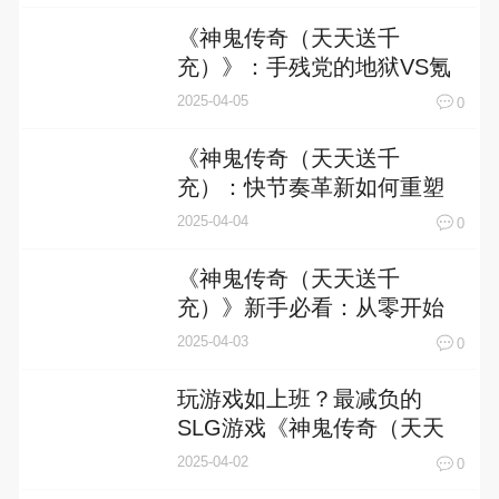
《神鬼传奇（天天送千
充）》：手残党的地狱VS氪
金大佬的天堂？两极分化体
2025-04-05
0
验深度解析
《神鬼传奇（天天送千
充）：快节奏革新如何重塑
MMO新人体验？》
2025-04-04
0
《神鬼传奇（天天送千
充）》新手必看：从零开始
的冒险指南与主线玩法全解
2025-04-03
0
析
玩游戏如上班？最减负的
SLG游戏《神鬼传奇（天天
送千充）》你玩了吗？
2025-04-02
0