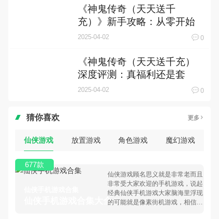
《神鬼传奇（天天送千
充）》新手攻略：从零开始
的冒险指南
2025-04-02
0
《神鬼传奇（天天送千充）
深度评测：真福利还是套
路？老玩家亲测告诉你答
2025-04-02
0
案》
猜你喜欢
更多
仙侠游戏
放置游戏
角色游戏
魔幻游戏
677款
仙侠游戏顾名思义就是非常老而且
非常受大家欢迎的手机游戏，说起
仙侠手机游戏合集
经典仙侠手机游戏大家脑海里浮现
仙侠手机游戏合集大全 >
的可能就是像素街机游戏，相信很
多80、90后朋友还是记忆犹新