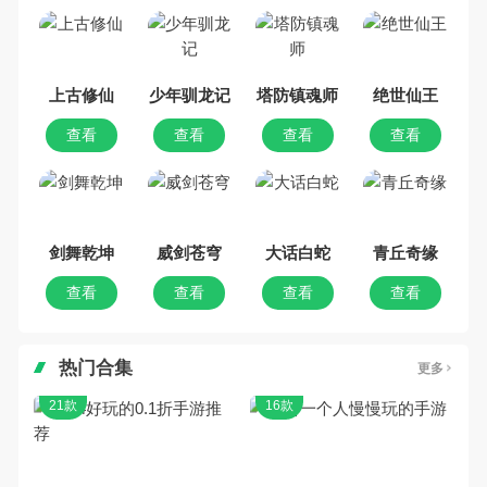
吧。那么，我们当年曾经玩过的仙
侠手机游戏有哪些呢？游戏今天，
乐途下载站小编芒果味的怪咖给大
家搜集整理了所以仙侠手机游戏合
集，欢迎大家前来选择下载体验
上古修仙
少年驯龙记
塔防镇魂师
绝世仙王
查看
查看
查看
查看
剑舞乾坤
威剑苍穹
大话白蛇
青丘奇缘
查看
查看
查看
查看
热门合集
更多
21款
16款