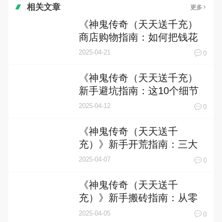
相关文章
更多
《神鬼传奇（天天送千充）
商店购物指南：如何把钱花
在刀刃上》
2025-04-21
0
《神鬼传奇（天天送千充）
新手避坑指南：这10个细节
90%玩家都踩过雷！》
2025-04-12
0
《神鬼传奇（天天送千
充）》新手开荒指南：三大
职业深度解析与零氪起号攻
2025-04-07
0
略
《神鬼传奇（天天送千
充）》新手搬砖指南：从零
开始日赚万元宝的终极攻略
2025-04-05
0