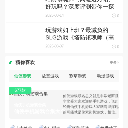
好玩吗？深度评测带你一探
究竟！
2025-03-14
0
玩游戏如上班？最减负的
SLG游戏《塔防镇魂师（高
返送万钻）》你玩了吗？
2025-03-07
0
猜你喜欢
更多
仙侠游戏
放置游戏
割草游戏
动漫游戏
677款
仙侠游戏顾名思义就是非常老而且
非常受大家欢迎的手机游戏，说起
仙侠手机游戏合集
经典仙侠手机游戏大家脑海里浮现
仙侠手机游戏合集大全 >
的可能就是像素街机游戏，相信很
多80、90后朋友还是记忆犹新
吧。那么，我们当年曾经玩过的仙
侠手机游戏有哪些呢？游戏今天，