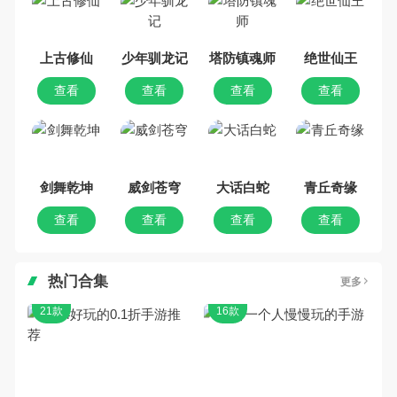
乐途下载站小编芒果味的怪咖给大
家搜集整理了所以仙侠手机游戏合
集，欢迎大家前来选择下载体验
上古修仙
少年驯龙记
塔防镇魂师
绝世仙王
查看
查看
查看
查看
剑舞乾坤
威剑苍穹
大话白蛇
青丘奇缘
查看
查看
查看
查看
热门合集
更多
21款
16款