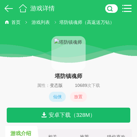
游戏详情
首页
游戏列表
塔防镇魂师（高返送万钻）
塔防镇魂师
属性：
变态版
10689
次下载
仙侠
放置
安卓下载（328M）
游戏介绍
相关
推荐
猜你喜欢