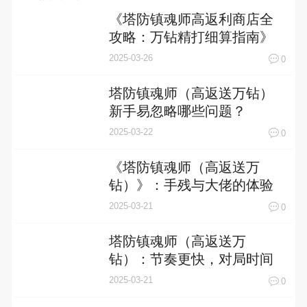
《塔防镇魂师高返利商店全
攻略：万钻精打细算指南》
2025-03-26
0
塔防镇魂师（高返送万钻）
新手易忽略哪些问题？
2025-03-22
0
《塔防镇魂师（高返送万
钻）》：手残与大佬的体验
两极分化，谁才是真正的赢
2025-03-21
0
家？
塔防镇魂师（高返送万
钻）：节奏更快，对局时间
缩短，更适合新人上手
2025-03-21
0