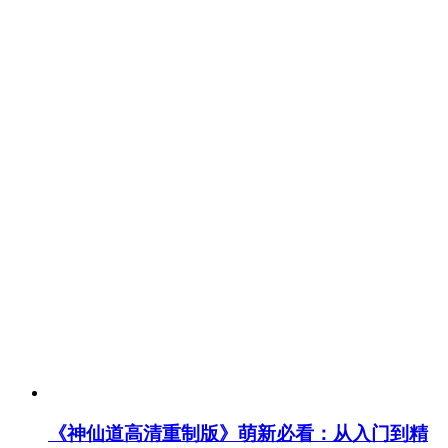
《神仙道高清重制版》萌新必看：从入门到精