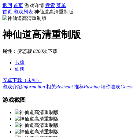
返回
首页
游戏详情
搜索
菜单
首页
游戏列表
神仙道高清重制版
神仙道高清重制版
属性：
变态版
8200
次下载
卡牌
仙侠
安卓下载（未知）
游戏介绍
Information
相关
Relevant
推荐
Pushing
猜你喜欢
Guess
游戏截图