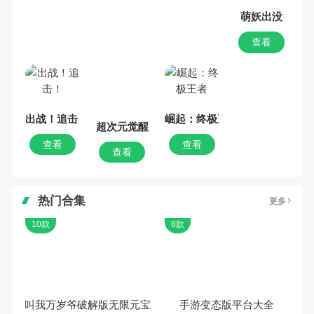
萌妖出没
查看
出战！追击！
超次元觉醒
崛起：终极王者
查看
查看
查看
热门合集
更多
10款
8款
叫我万岁爷破解版无限元宝
手游变态版平台大全