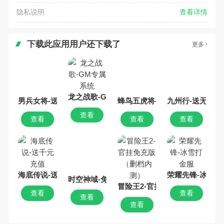
隐私说明
查看详情
下载此应用用户还下载了
更多
龙之战歌-GM专属系统
男兵女将-送1W代金券
蜂鸟五虎将-送万充万抽
九州行-送无限资
查看
查看
查看
查看
海底传说-送千元充值
荣耀先锋-冰雪打
时空神域-免费GM直充
冒险王2-官挂免充版（删档内测
查看
查看
查看
查看