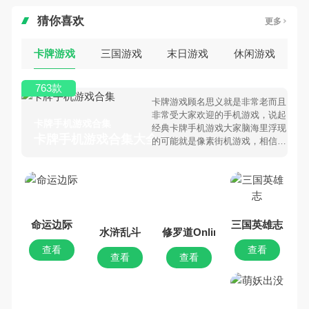
猜你喜欢
更多
卡牌游戏
三国游戏
末日游戏
休闲游戏
763款
卡牌游戏顾名思义就是非常老而且
非常受大家欢迎的手机游戏，说起
卡牌手机游戏合集
经典卡牌手机游戏大家脑海里浮现
卡牌手机游戏合集大全 >
的可能就是像素街机游戏，相信很
多80、90后朋友还是记忆犹新
吧。那么，我们当年曾经玩过的卡
牌手机游戏有哪些呢？游戏今天，
乐途下载站小编芒果味的怪咖给大
家搜集整理了所以卡牌手机游戏合
集，欢迎大家前来选择下载体验
命运边际
三国英雄志
水浒乱斗
修罗道Online
查看
查看
查看
查看