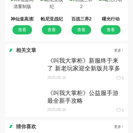
神仙道高清重制版
帕尼亚战纪
百战三界2
曙光行动
查看
查看
查看
查看
相关文章
更多
《叫我大掌柜》新服终于来
了 新老玩家迎全新版共享多
重礼包
2025-05-16
0
《叫我大掌柜》公益服手游
最全新手攻略
2025-05-16
0
猜你喜欢
更多