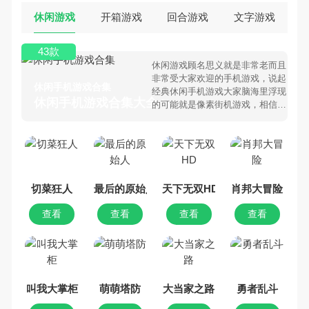
休闲游戏
开箱游戏
回合游戏
文字游戏
43款
休闲游戏顾名思义就是非常老而且
非常受大家欢迎的手机游戏，说起
休闲手机游戏合集
经典休闲手机游戏大家脑海里浮现
休闲手机游戏合集大全 >
的可能就是像素街机游戏，相信很
多80、90后朋友还是记忆犹新
吧。那么，我们当年曾经玩过的休
闲手机游戏有哪些呢？游戏今天，
乐途下载站小编芒果味的怪咖给大
家搜集整理了所以休闲手机游戏合
集，欢迎大家前来选择下载体验
切菜狂人
最后的原始人
天下无双HD
肖邦大冒险
查看
查看
查看
查看
叫我大掌柜
萌萌塔防
大当家之路
勇者乱斗