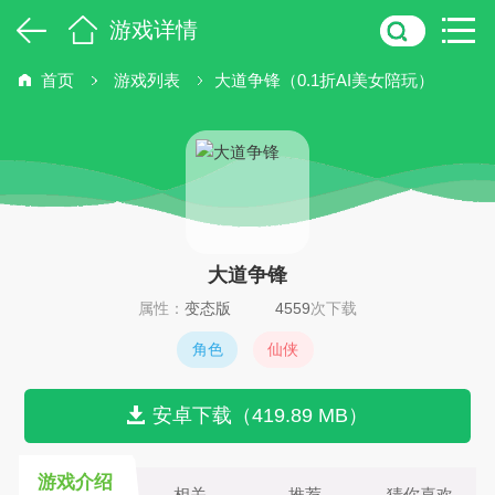
游戏详情
首页
游戏列表
大道争锋（0.1折AI美女陪玩）
大道争锋
属性：
变态版
4559
次下载
角色
仙侠
安卓下载（419.89 MB）
游戏介绍
相关
推荐
猜你喜欢