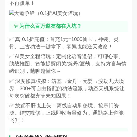
不再孤单！
✨ 为什么百万道友都在入坑？
✅ 真·0.1折充值：首充1元=1000仙玉，神装、灵
骨、上古功法一键拿下，零氪也能逆天改命！
✅ AI美女全程陪玩：定制化语音道侣，可聊心事、
助战推图、智能提醒闭关/炼丹/渡劫，支持方言与情
绪识别，越聊越懂你～
✅ 深度修真模拟：筑基→金丹→元婴→渡劫九大境
界，300+可自由搭配的功法流派，动态天机系统让
每次突破都充满未知因果！
✅ 放置不肝也上头：离线自动刷秘境、抢宗门资
源、结交散修，上线即收海量修为，通勤路上也能
飞升！