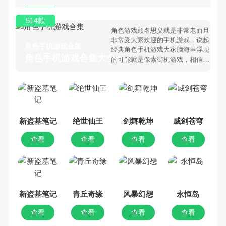
514款
角色游戏顾名思义就是非常老而且
非常受大家欢迎的手机游戏，说起
角色手机游戏合集
经典角色手机游戏大家脑海里浮现
角色手机游戏合集大全 >
的可能就是像素街机游戏，相信很
多80、90后朋友还是记忆犹新
吧。那么，我们当年曾经玩过的角
色手机游戏有哪些呢？游戏今天，
乐途下载站小编芒果味的怪咖给大
家搜集整理了所以角色手机游戏合
集，欢迎大家前来选择下载体验
新盗墓笔记
绝世仙王
剑舞乾坤
威剑苍穹
查看
查看
查看
查看
新盗墓笔记
青丘奇缘
风暴幻想
永恒岛
查看
查看
查看
查看