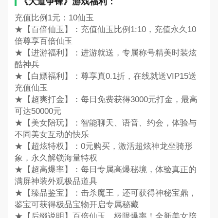
《大道争锋》游戏福利：
充值比例1元：10仙玉
★【百倍仙玉】：充值仙玉比例1:10，充值永久10
倍尊享百倍仙玉
★【进游福利】：进游就送，专属称号精美时装炫
酷神兵
★【白嫖福利】：尊享真0.1折，在线就送VIP15送
充值仙玉
★【超爽打金】：每日免费获得3000元打金，最高
可达50000元
★【美女陪玩】：智能聊天、语音、约会，体验与
不同美女互动的快乐
★【超炫特权】：0元购买，激活超炫神龙坐骑形
象，永久解锁海量特权
★【超高爆率】：每日专属高爆秘境，体验真正的
满屏神装外观极品道具
★【臻品鉴宝】：击杀魔王，还可获得神秘宝鼎，
鉴宝可获得极品宝物开启专属秘藏
★【后缀说明】百倍仙玉，极限爆率！全新美女陪