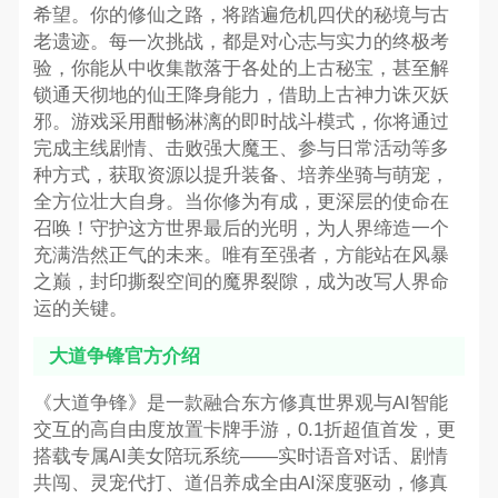
希望。你的修仙之路，将踏遍危机四伏的秘境与古
老遗迹。每一次挑战，都是对心志与实力的终极考
验，你能从中收集散落于各处的上古秘宝，甚至解
锁通天彻地的仙王降身能力，借助上古神力诛灭妖
邪。游戏采用酣畅淋漓的即时战斗模式，你将通过
完成主线剧情、击败强大魔王、参与日常活动等多
种方式，获取资源以提升装备、培养坐骑与萌宠，
全方位壮大自身。当你修为有成，更深层的使命在
召唤！守护这方世界最后的光明，为人界缔造一个
充满浩然正气的未来。唯有至强者，方能站在风暴
之巅，封印撕裂空间的魔界裂隙，成为改写人界命
运的关键。
大道争锋官方介绍
《大道争锋》是一款融合东方修真世界观与AI智能
交互的高自由度放置卡牌手游，0.1折超值首发，更
搭载专属AI美女陪玩系统——实时语音对话、剧情
共闯、灵宠代打、道侣养成全由AI深度驱动，修真