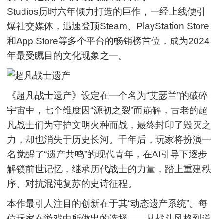
Studios历时六年倾力打造的巨作，一经上线便引
爆社交媒体，迅速登顶Steam、PlayStation Store
和App Store等多个平台的畅销榜首位，成为2024
年最受瞩目的文化现象之一。
《超凡战士遗产》设定在一个名为“艾瑟兰”的破碎
宇宙中，七个维度因“源初之裂”而崩解，古老的超
凡战士们为守护文明火种而战，最终封印了毁灭之
力，却也消失于历史长河。千年后，玩家将扮演一
名觉醒了“遗产共鸣”的现代青年，在AI引导下逐步
解锁前世记忆，继承历代战士的力量，踏上重建秩
序、对抗混沌复苏的史诗征程。
本作最引人注目的创新在于其“动态遗产系统”。每
位玩家在游戏中所做出的选择——从战斗风格到道