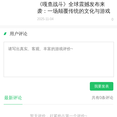
《嘎查战斗》全球震撼发布来
袭：一场颠覆传统的文化与游戏
革命
2025-11-04
0
用户评论
我要发表
最新评论
共有0条评论
暂无评价，赶紧抢占第一个评价~