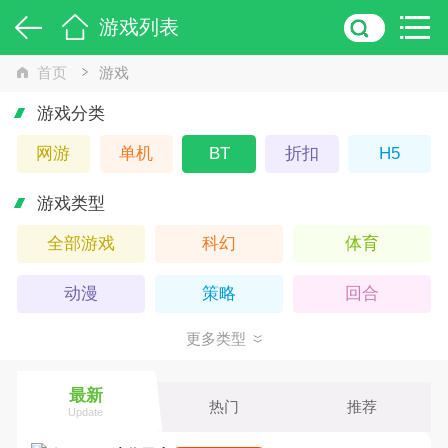
游戏列表
首页
游戏
游戏分类
网游
单机
BT
折扣
H5
游戏类型
全部游戏
科幻
体育
动漫
策略
回合
更多类型
武侠
Q版
卡牌
休闲
仙侠
横版
最新
热门
推荐
Update
魔幻
养成
动作