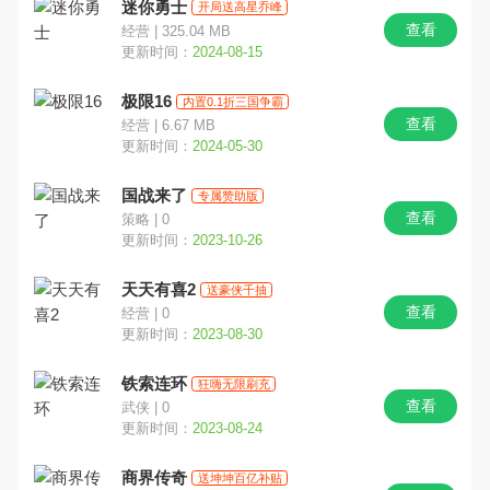
迷你勇士
开局送高星乔峰
查看
经营 | 325.04 MB
角色
经营
射击
更新时间：
2024-08-15
极限16
冒险
格斗
塔防
内置0.1折三国争霸
查看
经营 | 6.67 MB
更新时间：
2024-05-30
传奇
放置
三国
国战来了
专属赞助版
二次元
西游
竖版
查看
策略 | 0
更新时间：
2023-10-26
GM
军事
定制版
天天有喜2
送豪侠千抽
查看
经营 | 0
MMO
中国风
都市
更新时间：
2023-08-30
摸金
开箱
割草
铁索连环
狂嗨无限刷充
查看
武侠 | 0
卡通
末日
修仙
更新时间：
2023-08-24
商界传奇
送坤坤百亿补贴
文字