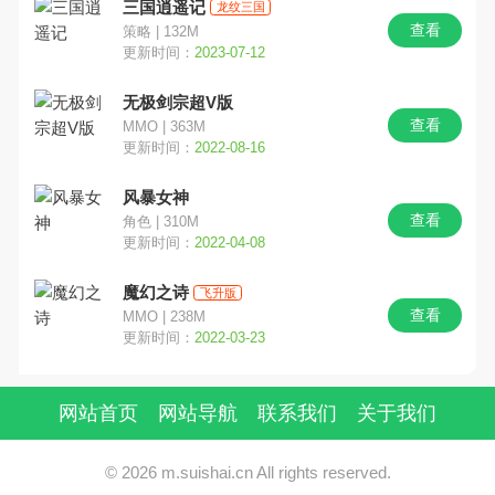
三国逍遥记
龙纹三国
查看
策略 | 132M
角色
经营
射击
更新时间：
2023-07-12
无极剑宗超V版
冒险
格斗
塔防
查看
MMO | 363M
更新时间：
2022-08-16
传奇
放置
三国
风暴女神
二次元
西游
竖版
查看
角色 | 310M
更新时间：
2022-04-08
GM
军事
定制版
魔幻之诗
飞升版
查看
MMO | 238M
MMO
中国风
都市
更新时间：
2022-03-23
摸金
开箱
割草
网站首页
网站导航
联系我们
关于我们
卡通
末日
修仙
© 2026 m.suishai.cn All rights reserved.
文字