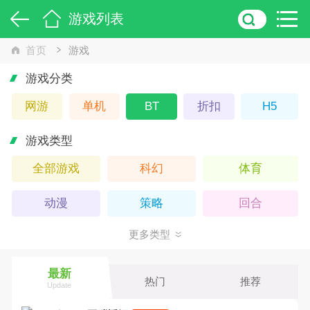
游戏列表
首页
游戏
游戏分类
网游
单机
BT
折扣
H5
游戏类型
全部游戏
科幻
体育
动漫
策略
回合
更多类型
武侠
Q版
卡牌
休闲
仙侠
横版
最新
热门
推荐
Update
魔幻
养成
动作