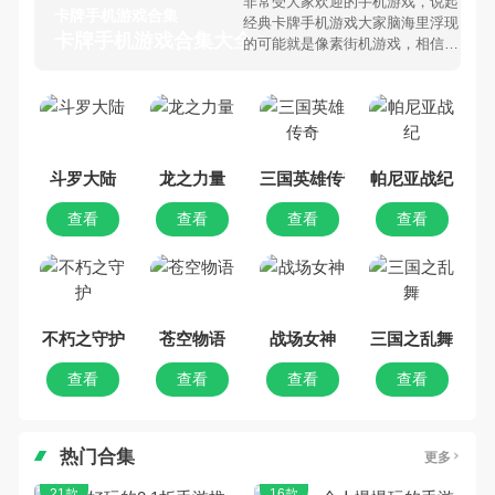
非常受大家欢迎的手机游戏，说起
卡牌手机游戏合集
经典卡牌手机游戏大家脑海里浮现
卡牌手机游戏合集大全 >
的可能就是像素街机游戏，相信很
多80、90后朋友还是记忆犹新
吧。那么，我们当年曾经玩过的卡
牌手机游戏有哪些呢？游戏今天，
乐途下载站小编芒果味的怪咖给大
家搜集整理了所以卡牌手机游戏合
集，欢迎大家前来选择下载体验
斗罗大陆
龙之力量
三国英雄传奇
帕尼亚战纪
查看
查看
查看
查看
不朽之守护
苍空物语
战场女神
三国之乱舞
查看
查看
查看
查看
热门合集
更多
21款
16款