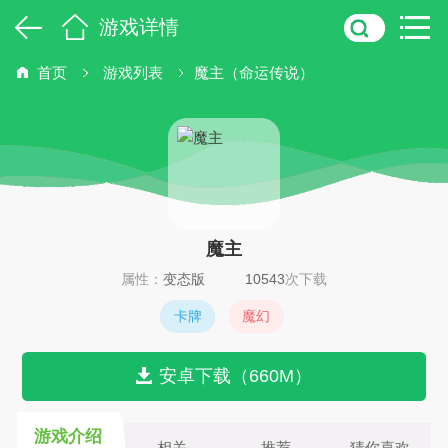
游戏详情
首页
游戏列表
魔主（命运传说）
魔主
属性：
变态版
10543
次下载
卡牌
魔幻
安卓下载（660M）
游戏介绍
相关
推荐
猜你喜欢