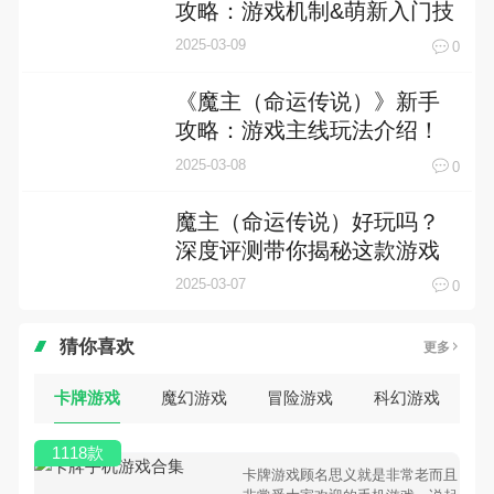
攻略：游戏机制&萌新入门技
巧！
2025-03-09
0
《魔主（命运传说）》新手
攻略：游戏主线玩法介绍！
2025-03-08
0
魔主（命运传说）好玩吗？
深度评测带你揭秘这款游戏
的魅力
2025-03-07
0
猜你喜欢
更多
卡牌游戏
魔幻游戏
冒险游戏
科幻游戏
1118款
卡牌游戏顾名思义就是非常老而且